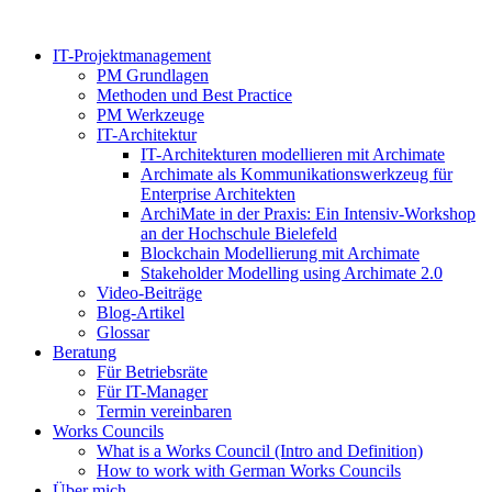
Zum
Inhalt
IT-Projektmanagement
springen
PM Grundlagen
Methoden und Best Practice
PM Werkzeuge
IT-Architektur
IT-Architekturen modellieren mit Archimate
Archimate als Kommunikationswerkzeug für
Enterprise Architekten
ArchiMate in der Praxis: Ein Intensiv-Workshop
an der Hochschule Bielefeld
Blockchain Modellierung mit Archimate
Stakeholder Modelling using Archimate 2.0
Video-Beiträge
Blog-Artikel
Glossar
Beratung
Für Betriebsräte
Für IT-Manager
Termin vereinbaren
Works Councils
What is a Works Council (Intro and Definition)
How to work with German Works Councils
Über mich