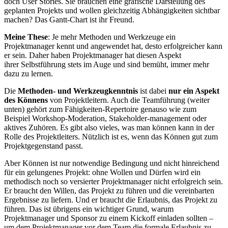
doch User Stories. Sie brauchen eine grafische Darstellung des
geplanten Projekts und wollen gleichzeitig Abhängigkeiten sichtbar
machen? Das Gantt-Chart ist ihr Freund.
Meine These
: Je mehr Methoden und Werkzeuge ein
Projektmanager kennt und angewendet hat, desto erfolgreicher kann
er sein. Daher haben Projektmanager hat diesen Aspekt
ihrer Selbstführung stets im Auge und sind bemüht, immer mehr
dazu zu lernen.
Die
Methoden- und Werkzeugkenntnis
ist dabei
nur ein Aspekt
des Könnens
von Projektleitern. Auch die Teamführung (weiter
unten) gehört zum Fähigkeiten-Repertoire genauso wie zum
Beispiel Workshop-Moderation, Stakeholder-management oder
aktives Zuhören. Es gibt also vieles, was man können kann in der
Rolle des Projektleiters. Nützlich ist es, wenn das Können gut zum
Projektgegenstand passt.
Aber Können ist nur notwendige Bedingung und nicht hinreichend
für ein gelungenes Projekt: ohne Wollen und Dürfen wird ein
methodisch noch so versierter Projektmanager nicht erfolgreich sein.
Er braucht den Willen, das Projekt zu führen und die vereinbarten
Ergebnisse zu liefern. Und er braucht die Erlaubnis, das Projekt zu
führen. Das ist übrigens ein wichtiger Grund, warum
Projektmanager und Sponsor zu einem Kickoff einladen sollten –
um dem Projektmanager vor dem Team die formale Erlaubnis zu