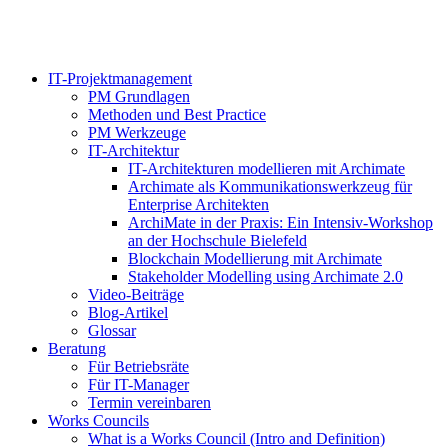
IT-Projektmanagement
PM Grundlagen
Methoden und Best Practice
PM Werkzeuge
IT-Architektur
IT-Architekturen modellieren mit Archimate
Archimate als Kommunikationswerkzeug für
Enterprise Architekten
ArchiMate in der Praxis: Ein Intensiv-Workshop
an der Hochschule Bielefeld
Blockchain Modellierung mit Archimate
Stakeholder Modelling using Archimate 2.0
Video-Beiträge
Blog-Artikel
Glossar
Beratung
Für Betriebsräte
Für IT-Manager
Termin vereinbaren
Works Councils
What is a Works Council (Intro and Definition)