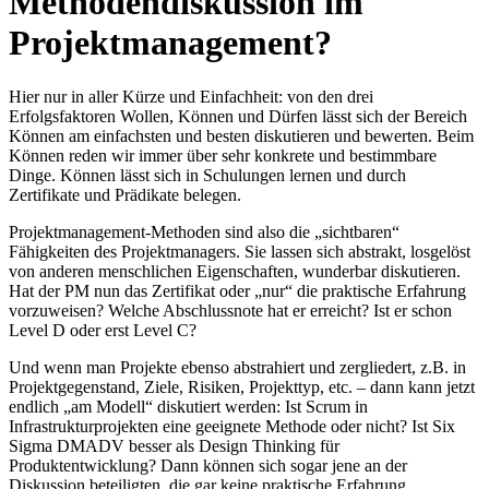
Methodendiskussion im
Projektmanagement?
Hier nur in aller Kürze und Einfachheit: von den drei
Erfolgsfaktoren Wollen, Können und Dürfen lässt sich der Bereich
Können am einfachsten und besten diskutieren und bewerten. Beim
Können reden wir immer über sehr konkrete und bestimmbare
Dinge. Können lässt sich in Schulungen lernen und durch
Zertifikate und Prädikate belegen.
Projektmanagement-Methoden sind also die „sichtbaren“
Fähigkeiten des Projektmanagers. Sie lassen sich abstrakt, losgelöst
von anderen menschlichen Eigenschaften, wunderbar diskutieren.
Hat der PM nun das Zertifikat oder „nur“ die praktische Erfahrung
vorzuweisen? Welche Abschlussnote hat er erreicht? Ist er schon
Level D oder erst Level C?
Und wenn man Projekte ebenso abstrahiert und zergliedert, z.B. in
Projektgegenstand, Ziele, Risiken, Projekttyp, etc. – dann kann jetzt
endlich „am Modell“ diskutiert werden: Ist Scrum in
Infrastrukturprojekten eine geeignete Methode oder nicht? Ist Six
Sigma DMADV besser als Design Thinking für
Produktentwicklung? Dann können sich sogar jene an der
Diskussion beteiligten, die gar keine praktische Erfahrung