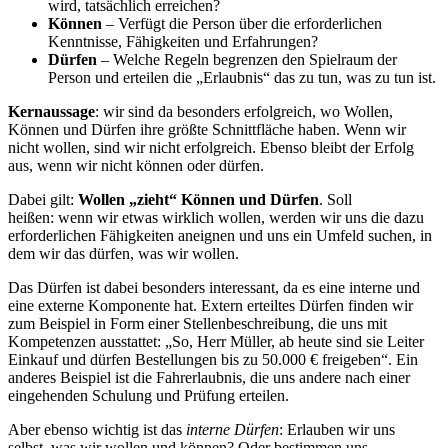
wird, tatsächlich erreichen?
Können
– Verfügt die Person über die erforderlichen
Kenntnisse, Fähigkeiten und Erfahrungen?
Dürfen
– Welche Regeln begrenzen den Spielraum der
Person und erteilen die „Erlaubnis“ das zu tun, was zu tun ist.
Kernaussage
: wir sind da besonders erfolgreich, wo Wollen,
Können und Dürfen ihre größte Schnittfläche haben. Wenn wir
nicht wollen, sind wir nicht erfolgreich. Ebenso bleibt der Erfolg
aus, wenn wir nicht können oder dürfen.
Dabei gilt:
Wollen „zieht“ Können und Dürfen
. Soll
heißen: wenn wir etwas wirklich wollen, werden wir uns die dazu
erforderlichen Fähigkeiten aneignen und uns ein Umfeld suchen, in
dem wir das dürfen, was wir wollen.
Das Dürfen ist dabei besonders interessant, da es eine interne und
eine externe Komponente hat. Extern erteiltes Dürfen finden wir
zum Beispiel in Form einer Stellenbeschreibung, die uns mit
Kompetenzen ausstattet: „So, Herr Müller, ab heute sind sie Leiter
Einkauf und dürfen Bestellungen bis zu 50.000 € freigeben“. Ein
anderes Beispiel ist die Fahrerlaubnis, die uns andere nach einer
eingehenden Schulung und Prüfung erteilen.
Aber ebenso wichtig ist das
interne Dürfen
: Erlauben wir uns
selbst, was wir wollen und können? Oder bestimmen uns