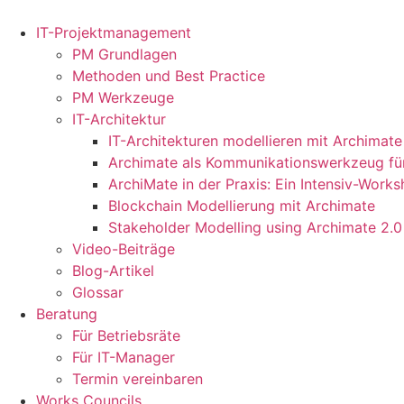
Zum
Inhalt
IT-Projektmanagement
springen
PM Grundlagen
Methoden und Best Practice
PM Werkzeuge
IT-Architektur
IT-Architekturen modellieren mit Archimate
Archimate als Kommunikationswerkzeug für
ArchiMate in der Praxis: Ein Intensiv-Work
Blockchain Modellierung mit Archimate
Stakeholder Modelling using Archimate 2.0
Video-Beiträge
Blog-Artikel
Glossar
Beratung
Für Betriebsräte
Für IT-Manager
Termin vereinbaren
Works Councils