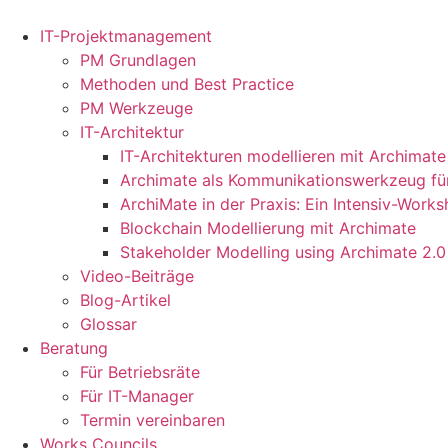
Zum
Inhalt
IT-Projektmanagement
springen
PM Grundlagen
Methoden und Best Practice
PM Werkzeuge
IT-Architektur
IT-Architekturen modellieren mit Archimate
Archimate als Kommunikationswerkzeug für
ArchiMate in der Praxis: Ein Intensiv-Work
Blockchain Modellierung mit Archimate
Stakeholder Modelling using Archimate 2.0
Video-Beiträge
Blog-Artikel
Glossar
Beratung
Für Betriebsräte
Für IT-Manager
Termin vereinbaren
Works Councils