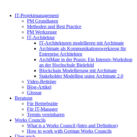
Zum
Inhalt
IT-Projektmanagement
springen
PM Grundlagen
Methoden und Best Practice
PM Werkzeuge
IT-Architektur
IT-Architekturen modellieren mit Archimate
Archimate als Kommunikationswerkzeug für
Enterprise Architekten
ArchiMate in der Praxis: Ein Intensiv-Workshop
an der Hochschule Bielefeld
Blockchain Modellierung mit Archimate
Stakeholder Modelling using Archimate 2.0
Video-Beiträge
Blog-Artikel
Glossar
Beratung
Für Betriebsräte
Für IT-Manager
Termin vereinbaren
Works Councils
What is a Works Council (Intro and Definition)
How to work with German Works Councils
Über mich