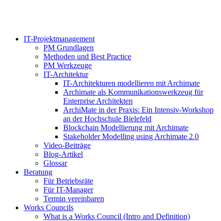
IT-Projektmanagement
PM Grundlagen
Methoden und Best Practice
PM Werkzeuge
IT-Architektur
IT-Architekturen modellieren mit Archimate
Archimate als Kommunikationswerkzeug für
Enterprise Architekten
ArchiMate in der Praxis: Ein Intensiv-Workshop
an der Hochschule Bielefeld
Blockchain Modellierung mit Archimate
Stakeholder Modelling using Archimate 2.0
Video-Beiträge
Blog-Artikel
Glossar
Beratung
Für Betriebsräte
Für IT-Manager
Termin vereinbaren
Works Councils
What is a Works Council (Intro and Definition)