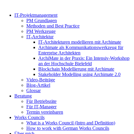
Zum
Inhalt
IT-Projektmanagement
springen
PM Grundlagen
Methoden und Best Practice
PM Werkzeuge
IT-Architektur
IT-Architekturen modellieren mit Archimate
Archimate als Kommunikationswerkzeug für
Enterprise Architekten
ArchiMate in der Praxis: Ein Intensiv-Workshop
an der Hochschule Bielefeld
Blockchain Modellierung mit Archimate
Stakeholder Modelling using Archimate 2.0
Video-Beiträge
Blog-Artikel
Glossar
Beratung
Für Betriebsräte
Für IT-Manager
Termin vereinbaren
Works Councils
What is a Works Council (Intro and Definition)
How to work with German Works Councils
Über mich