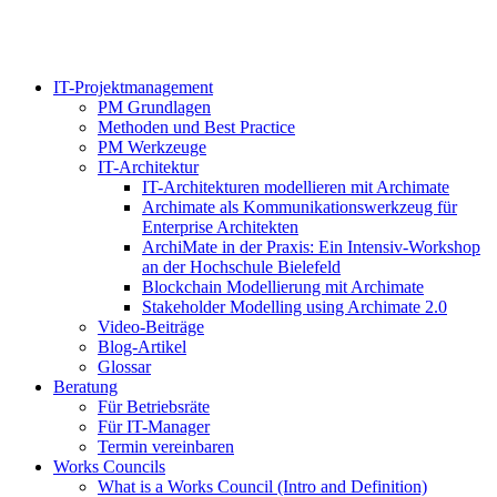
IT-Projektmanagement
PM Grundlagen
Methoden und Best Practice
PM Werkzeuge
IT-Architektur
IT-Architekturen modellieren mit Archimate
Archimate als Kommunikationswerkzeug für
Enterprise Architekten
ArchiMate in der Praxis: Ein Intensiv-Workshop
an der Hochschule Bielefeld
Blockchain Modellierung mit Archimate
Stakeholder Modelling using Archimate 2.0
Video-Beiträge
Blog-Artikel
Glossar
Beratung
Für Betriebsräte
Für IT-Manager
Termin vereinbaren
Works Councils
What is a Works Council (Intro and Definition)