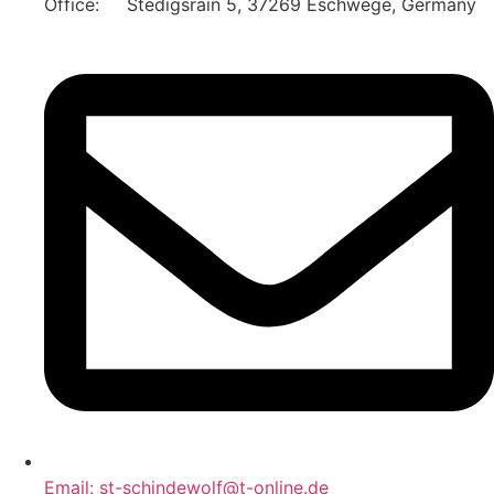
Office: Stedigsrain 5, 37269 Eschwege, Germany
Email: st-schindewolf@t-online.de