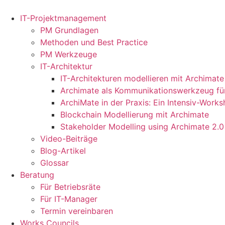
Zum
Inhalt
IT-Projektmanagement
springen
PM Grundlagen
Methoden und Best Practice
PM Werkzeuge
IT-Architektur
IT-Architekturen modellieren mit Archimate
Archimate als Kommunikationswerkzeug für
ArchiMate in der Praxis: Ein Intensiv-Work
Blockchain Modellierung mit Archimate
Stakeholder Modelling using Archimate 2.0
Video-Beiträge
Blog-Artikel
Glossar
Beratung
Für Betriebsräte
Für IT-Manager
Termin vereinbaren
Works Councils