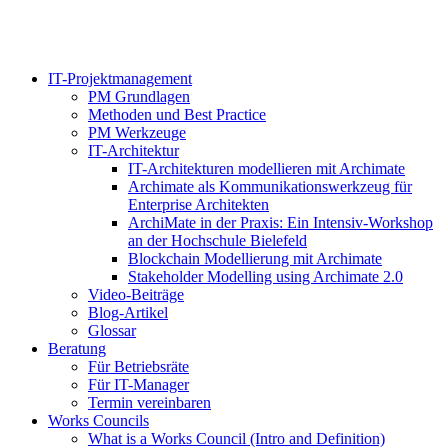
IT-Projektmanagement
PM Grundlagen
Methoden und Best Practice
PM Werkzeuge
IT-Architektur
IT-Architekturen modellieren mit Archimate
Archimate als Kommunikationswerkzeug für
Enterprise Architekten
ArchiMate in der Praxis: Ein Intensiv-Workshop
an der Hochschule Bielefeld
Blockchain Modellierung mit Archimate
Stakeholder Modelling using Archimate 2.0
Video-Beiträge
Blog-Artikel
Glossar
Beratung
Für Betriebsräte
Für IT-Manager
Termin vereinbaren
Works Councils
What is a Works Council (Intro and Definition)