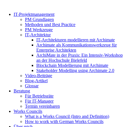
Zum
Inhalt
IT-Projektmanagement
springen
PM Grundlagen
Methoden und Best Practice
PM Werkzeuge
IT-Architektur
IT-Architekturen modellieren mit Archimate
Archimate als Kommunikationswerkzeug für
Enterprise Architekten
ArchiMate in der Praxis: Ein Intensiv-Workshop
an der Hochschule Bielefeld
Blockchain Modellierung mit Archimate
Stakeholder Modelling using Archimate 2.0
Video-Beiträge
Blog-Artikel
Glossar
Beratung
Für Betriebsräte
Für IT-Manager
Termin vereinbaren
Works Councils
What is a Works Council (Intro and Definition)
How to work with German Works Councils
Über mich