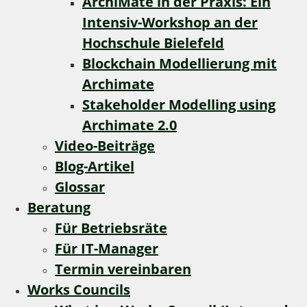
ArchiMate in der Praxis: Ein
Intensiv-Workshop an der
Hochschule Bielefeld
Blockchain Modellierung mit
Archimate
Stakeholder Modelling using
Archimate 2.0
Video-Beiträge
Blog-Artikel
Glossar
Beratung
Für Betriebsräte
Für IT-Manager
Termin vereinbaren
Works Councils