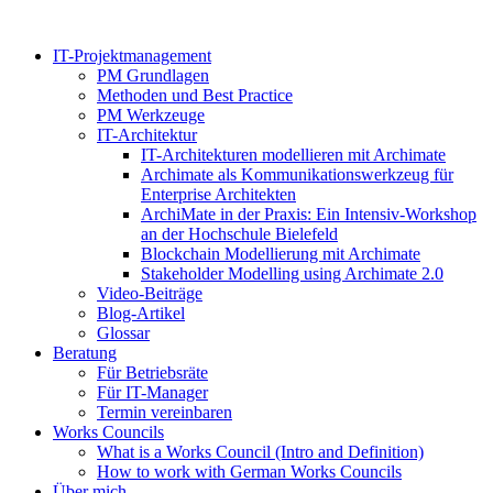
Zum
Inhalt
IT-Projektmanagement
springen
PM Grundlagen
Methoden und Best Practice
PM Werkzeuge
IT-Architektur
IT-Architekturen modellieren mit Archimate
Archimate als Kommunikationswerkzeug für
Enterprise Architekten
ArchiMate in der Praxis: Ein Intensiv-Workshop
an der Hochschule Bielefeld
Blockchain Modellierung mit Archimate
Stakeholder Modelling using Archimate 2.0
Video-Beiträge
Blog-Artikel
Glossar
Beratung
Für Betriebsräte
Für IT-Manager
Termin vereinbaren
Works Councils
What is a Works Council (Intro and Definition)
How to work with German Works Councils
Über mich