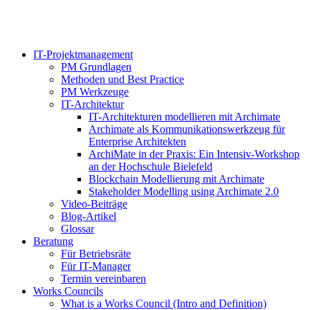
IT-Projektmanagement
PM Grundlagen
Methoden und Best Practice
PM Werkzeuge
IT-Architektur
IT-Architekturen modellieren mit Archimate
Archimate als Kommunikationswerkzeug für
Enterprise Architekten
ArchiMate in der Praxis: Ein Intensiv-Workshop
an der Hochschule Bielefeld
Blockchain Modellierung mit Archimate
Stakeholder Modelling using Archimate 2.0
Video-Beiträge
Blog-Artikel
Glossar
Beratung
Für Betriebsräte
Für IT-Manager
Termin vereinbaren
Works Councils
What is a Works Council (Intro and Definition)