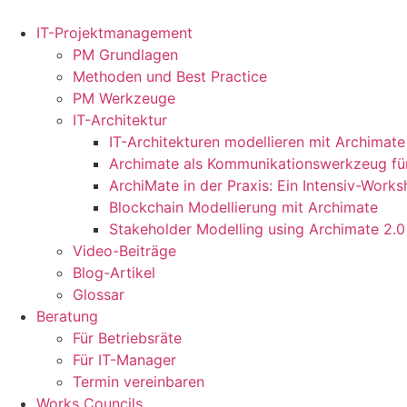
Zum
Inhalt
IT-Projektmanagement
springen
PM Grundlagen
Methoden und Best Practice
PM Werkzeuge
IT-Architektur
IT-Architekturen modellieren mit Archimate
Archimate als Kommunikationswerkzeug für
ArchiMate in der Praxis: Ein Intensiv-Work
Blockchain Modellierung mit Archimate
Stakeholder Modelling using Archimate 2.0
Video-Beiträge
Blog-Artikel
Glossar
Beratung
Für Betriebsräte
Für IT-Manager
Termin vereinbaren
Works Councils