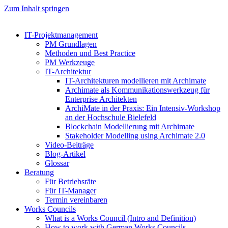
Zum Inhalt springen
IT-Projektmanagement
PM Grundlagen
Methoden und Best Practice
PM Werkzeuge
IT-Architektur
IT-Architekturen modellieren mit Archimate
Archimate als Kommunikationswerkzeug für
Enterprise Architekten
ArchiMate in der Praxis: Ein Intensiv-Workshop
an der Hochschule Bielefeld
Blockchain Modellierung mit Archimate
Stakeholder Modelling using Archimate 2.0
Video-Beiträge
Blog-Artikel
Glossar
Beratung
Für Betriebsräte
Für IT-Manager
Termin vereinbaren
Works Councils
What is a Works Council (Intro and Definition)
How to work with German Works Councils