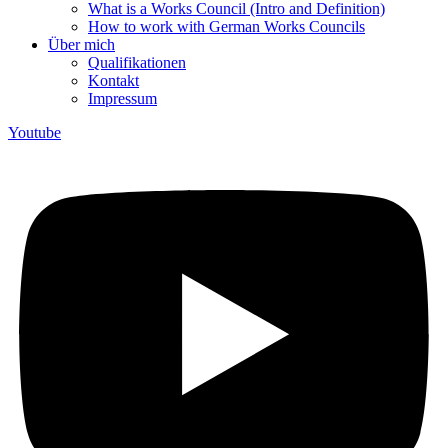
What is a Works Council (Intro and Definition)
How to work with German Works Councils
Über mich
Qualifikationen
Kontakt
Impressum
Youtube