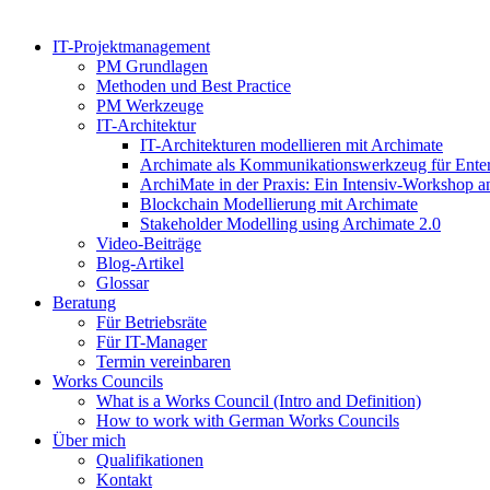
IT-Projektmanagement
PM Grundlagen
Methoden und Best Practice
PM Werkzeuge
IT-Architektur
IT-Architekturen modellieren mit Archimate
Archimate als Kommunikationswerkzeug für Enter
ArchiMate in der Praxis: Ein Intensiv-Workshop a
Blockchain Modellierung mit Archimate
Stakeholder Modelling using Archimate 2.0
Video-Beiträge
Blog-Artikel
Glossar
Beratung
Für Betriebsräte
Für IT-Manager
Termin vereinbaren
Works Councils
What is a Works Council (Intro and Definition)
How to work with German Works Councils
Über mich
Qualifikationen
Kontakt