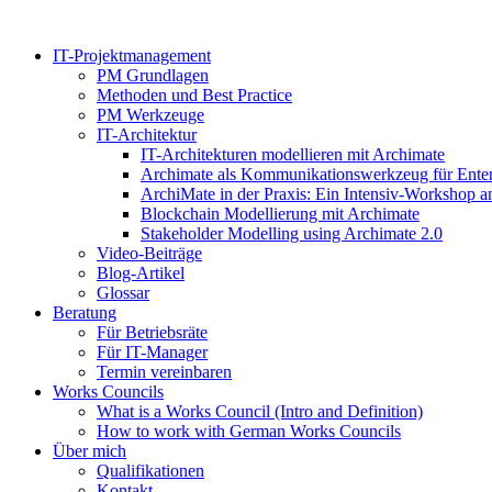
Zum
Inhalt
IT-Projektmanagement
springen
PM Grundlagen
Methoden und Best Practice
PM Werkzeuge
IT-Architektur
IT-Architekturen modellieren mit Archimate
Archimate als Kommunikationswerkzeug für Enter
ArchiMate in der Praxis: Ein Intensiv-Workshop a
Blockchain Modellierung mit Archimate
Stakeholder Modelling using Archimate 2.0
Video-Beiträge
Blog-Artikel
Glossar
Beratung
Für Betriebsräte
Für IT-Manager
Termin vereinbaren
Works Councils
What is a Works Council (Intro and Definition)
How to work with German Works Councils
Über mich
Qualifikationen
Kontakt